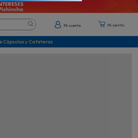
!
¡Cápsulas Dolce Gusto!
asta 75"
Descubre todos sus sabores
Mi cuenta
e Cápsulas y Cafeteras