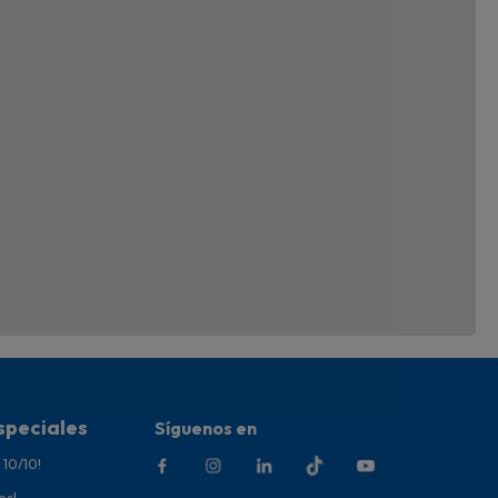
speciales
Síguenos en
 10/10!
es!