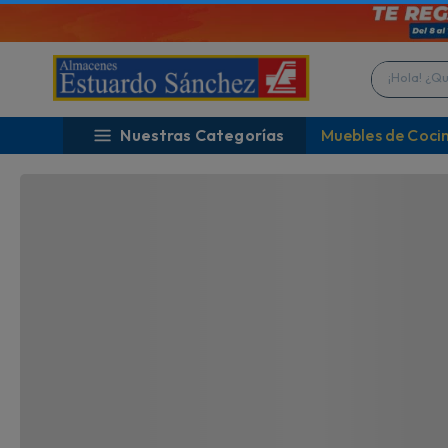
¡DIAS SIN IVA!
¡
Vigencia hasta 10 Agosto
P
¡Hola! ¿Qué 
Nuestras Categorías
Muebles de Coci
TAMBIÉN TE PODRÍA INTERESAR