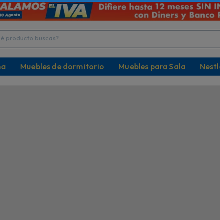
ENVÍO GRATIS en escolar!
¡La mejor definición
or compras mayores a $60
Televisores desde 32" h
producto buscas?
na
Muebles de dormitorio
Muebles para Sala
Nestl
Descripción
Especificaciones