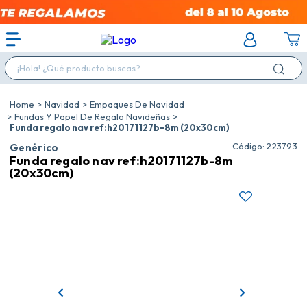
¡Hola! ¿Qué producto buscas?
Navidad
Empaques De Navidad
Fundas Y Papel De Regalo Navideñas
Funda regalo nav ref:h20171127b-8m (20x30cm)
:
223793
Genérico
Funda regalo nav ref:h20171127b-8m
(20x30cm)