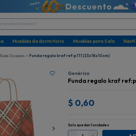
producto buscas?
na
Muebles de dormitorio
Muebles para Sala
Nestl
Toda Ocasión
Funda regalo kraf ref:p111 (23x18x10cm)
Genérico
Funda regalo kraf ref:
$
0,60
Solo quedan
1
unidades
－
＋