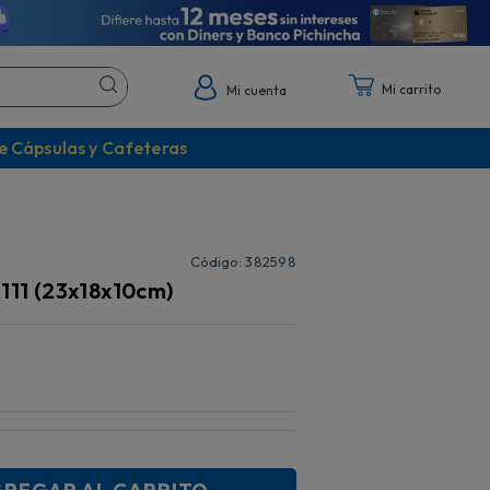
Mi cuenta
e Cápsulas y Cafeteras
:
382598
p111 (23x18x10cm)