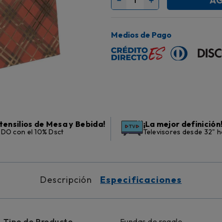
AG
Medios de Pago
tensilios de Mesa y Bebida!
¡La mejor definición
DO con el 10% Dsct
Televisores desde 32" h
Descripción
Especificaciones
Tipo de Producto
Fundas de regalo