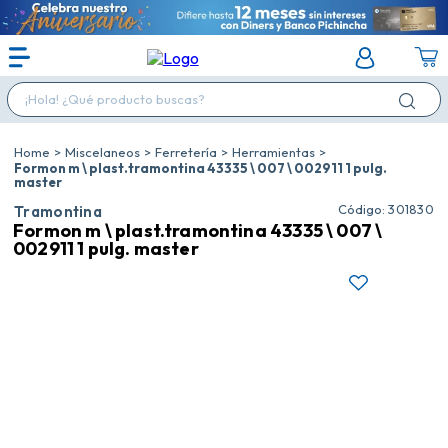
¡Hola! ¿Qué producto buscas?
Miscelaneos
Ferretería
Herramientas
Formon m \ plast.tramontina 43335 \ 007 \ 002911 1 pulg.
master
:
301830
Tramontina
Formon m \ plast.tramontina 43335 \ 007 \
002911 1 pulg. master