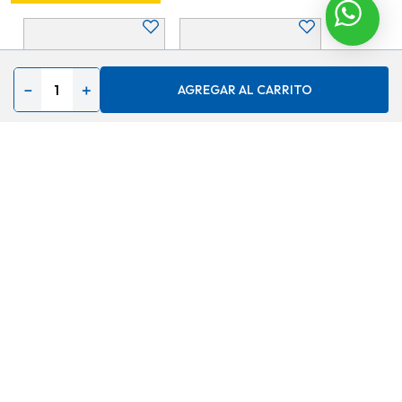
－
＋
AGREGAR AL CARRITO
Cincel punta tramontina
Cincel plano tramontina
ref:41136 \ 110 \ 069280 10
ref:42701 \ 112 \ 055368 12
pulg. master
pulg. master
$
6,08
$
4,84
30 %
$
4,26
AGREGAR
AGREGAR
Contáctenos