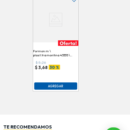
Formon m \
plast.tramontina 43335 \
005 \ 002898 3 \ 4 pulg.
$
5,26
master
30 %
$
3,68
AGREGAR
TE RECOMENDAMOS