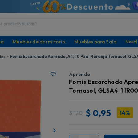
producto buscas?
na
Muebles de dormitorio
Muebles para Sala
Nestl
des
Fomix Escarchado Aprendo, A4, 10 Pza, Naranja Tornasol, GLS
Aprendo
Fomix Escarchado Apren
Tornasol, GLSA4-1 IR0
$
0,95
14%
$
1,10