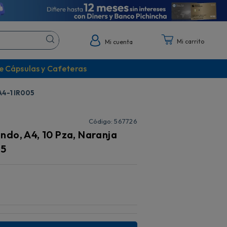
Mi cuenta
e Cápsulas y Cafeteras
A4-1 IR005
:
567726
do, A4, 10 Pza, Naranja
05