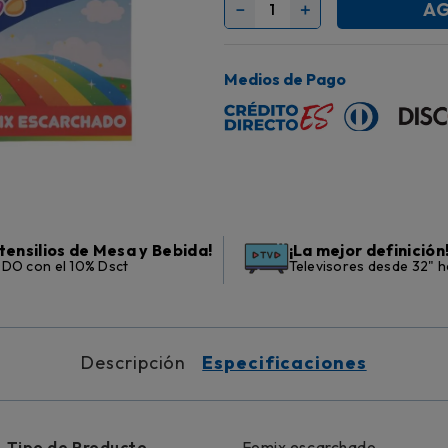
AG
－
＋
Medios de Pago
tensilios de Mesa y Bebida!
¡La mejor definición
DO con el 10% Dsct
Televisores desde 32" h
Descripción
Especificaciones
Tipo de Producto
Fomix escarchado