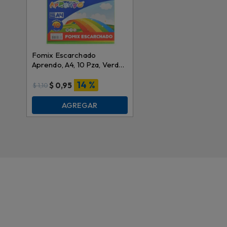
Fomix Escarchado
Aprendo, A4, 10 Pza, Verde
Tornasol, IR005 IR-EVA-
001
14 %
$
0,95
$
1,10
AGREGAR