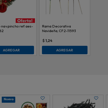
 nav.pincho ref:aes-
Rama Decorativa
82
Navideña, CF2-11593
$
1,24
AGREGAR
AGREGAR
Nuevo