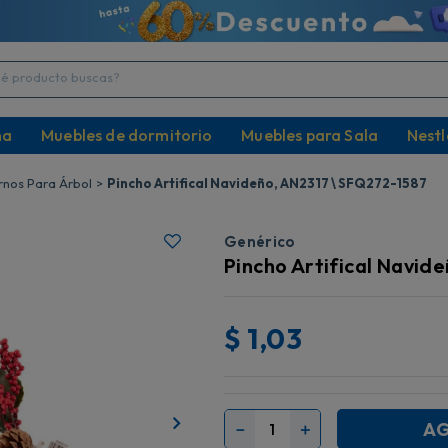
producto buscas?
na
Muebles de dormitorio
Muebles para Sala
Nestl
nos Para Árbol
Pincho Artifical Navideño, AN2317 \ SFQ272-1587
Genérico
Pincho Artifical Navid
$
1,03
AG
－
＋