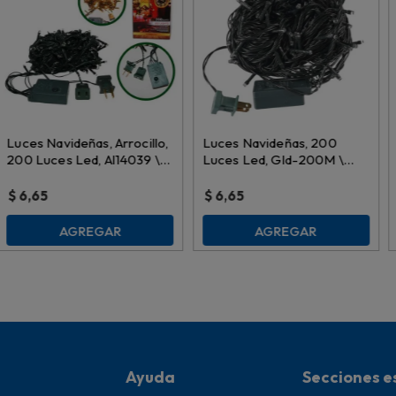
Luces Navideñas, Arrocillo,
Luces Navideñas, 200
200 Luces Led, Al14039 \
Luces Led, Gld-200M \
048330
978270
$
6,65
$
6,65
AGREGAR
AGREGAR
Ayuda
Secciones e