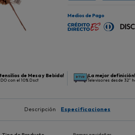
Medios de Pago
tensilios de Mesa y Bebida!
¡La mejor definición
DO con el 10% Dsct
Televisores desde 32" h
Descripción
Especificaciones
Tipo de Producto
Ramas navideñas