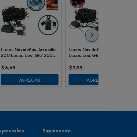
Luces Navideñas, Arrocillo,
Luces Navideñas, 100
200 Luces Led, Gld-200W
Luces Led, Gld-100M \
\ 978287
978195
$
6,65
$
3,99
AGREGAR
AGREGAR
speciales
Síguenos en