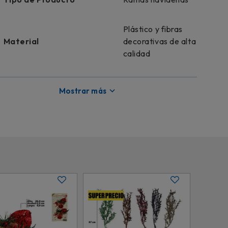
Plástico y fibras
Material
decorativas de alta
calidad
Modelo
SAN2317 / SFQ272-1587
Mostrar más
Colección
Espiritu de la navidad
Licencia
Genérico
Tonos y acabados
Color
navideños con brillo
Dimensiones
26 cm de largo aprox.