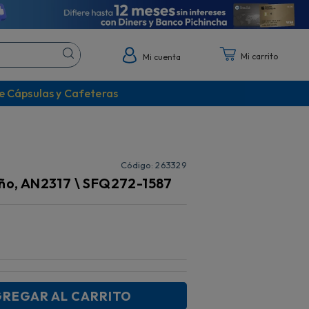
Mi cuenta
e Cápsulas y Cafeteras
:
263329
eño, AN2317 \ SFQ272-1587
REGAR AL CARRITO