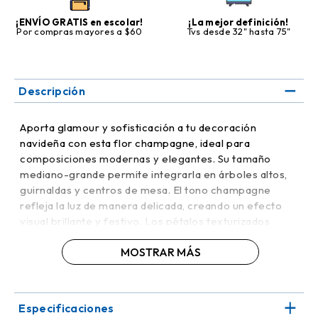
¡ENVÍO GRATIS en escolar!
¡La mejor definición!
Por compras mayores a $60
Tvs desde 32" hasta 75"
Descripción
Aporta glamour y sofisticación a tu decoración
navideña con esta flor champagne, ideal para
composiciones modernas y elegantes. Su tamaño
mediano-grande permite integrarla en árboles altos,
guirnaldas y centros de mesa. El tono champagne
refleja la luz de manera delicada, creando un efecto
visual brillante y festivo. Los pétalos texturizados
aportan realismo y volumen, haciendo que cada detalle
MOSTRAR MÁS
destaque.
Fabricada con materiales duraderos, mantiene su
forma y color temporada tras temporada. Su ligereza
Especificaciones
facilita colocarla en ramas y estructuras grandes sin