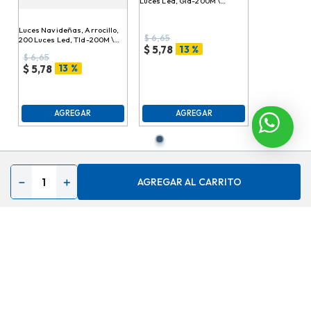
Luces Led, Gld-200M \
978270
Luces Navideñas, Arrocillo,
$
6,65
200 Luces Led, Tld-200M \
13 %
$
5,78
978294
$
6,65
13 %
$
5,78
AGREGAR
AGREGAR
－
＋
AGREGAR AL CARRITO
Contáctenos
Acerca de
Ayuda
Secciones especiales
Síguenos en