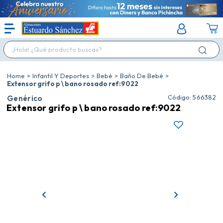
¡Hola! ¿Qué producto buscas?
Infantil Y Deportes
Bebé
Baño De Bebé
Extensor grifo p \ bano rosado ref:9022
:
566382
Genérico
Extensor grifo p \ bano rosado ref:9022