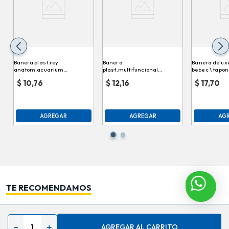
Banera plast.rey
Banera
Banera deluxe
anatom.acuarium
plast.multifuncional
bebe c \ tapon
bñx005000
mediana pri009
$
10,76
$
12,16
$
17,70
AGREGAR
AGREGAR
AG
TE RECOMENDAMOS
－
＋
AGREGAR AL CARRITO