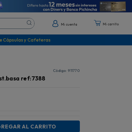
Mi cuenta
e Cápsulas y Cafeteras
:
911770
st.basa ref:7388
REGAR AL CARRITO