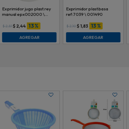
Exprimidor jugo plast.rey
Exprimidor plast.basa
manual epx002000 \
ref:7039 \ 001490
199251
13 %
13 %
$
2,44
$
1,83
$
2,81
$
2,10
AGREGAR
AGREGAR