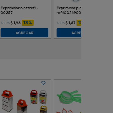
Exprimidor plast.ref:l-
Exprimidor plast.limon
00257
ref:t0026900t
13 %
13 %
$
1,96
$
1,87
$
2,25
$
2,15
AGREGAR
AGREGAR