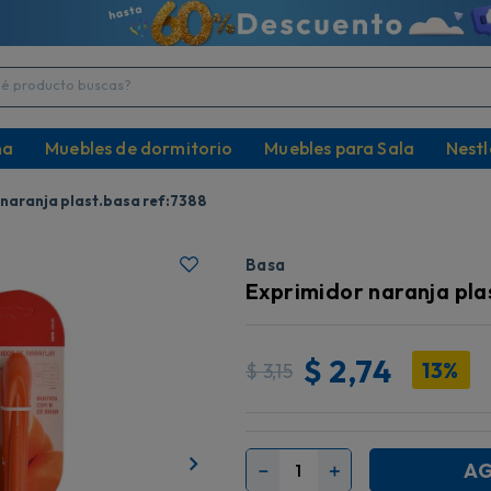
producto buscas?
na
Muebles de dormitorio
Muebles para Sala
Nestl
 naranja plast.basa ref:7388
Basa
Exprimidor naranja pla
$
2,74
13%
$
3,15
AG
－
＋