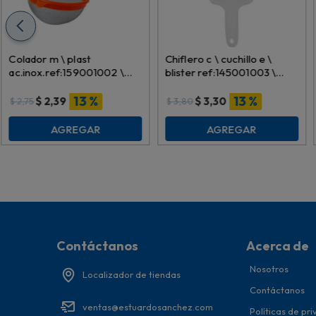
Colador m \ plast
Chiflero c \ cuchillo e \
ac.inox.ref:159001002 \
blister ref:145001003 \
007876 (14cm)
9153
13 %
13 %
$
2,39
$
3,30
$
2,75
$
3,80
AGREGAR
AGREGAR
Contáctanos
Acerca de
Nosotros
Localizador de tiendas
Contáctanos
ventas@estuardosanchez.com
Políticas de pr