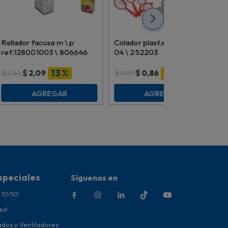
Rallador facusa m \ p
Colador plast.x4 pz.ref:sj-
ref:128001003 \ 806646
04 \ 252203
13 %
13 %
$
2,09
$
0,86
$
2,40
$
0,99
AGREGAR
AGREGAR
speciales
Síguenos en
 10/10!
es!
ados y Ventiladores