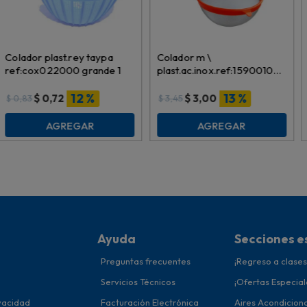
Colador plast.rey taypa
Colador m \
ref:cox022000 grande 1
plast.ac.inox.ref:159001003
\ 007890 18cm
12 %
13 %
$
0,72
$
3,00
$
0,83
$
3,45
AGREGAR
AGREGAR
Ayuda
Secciones e
Preguntas frecuentes
¡Regreso a clases
Servicios Técnicos
¡Ofertas Especial
ivacidad
Facturación Electrónica
Aires Acondicion