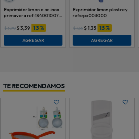
Exprimidor limon e ac.inox
Exprimidor limon plast.rey
primavera ref:184001007 \
ref:epx003000
184001001
13 %
13 %
$
3,39
$
1,35
$
3,90
$
1,55
AGREGAR
AGREGAR
TE RECOMENDAMOS