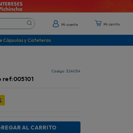
Mi cuenta
e Cápsulas y Cafeteras
:
324034
o ref:005101
%
REGAR AL CARRITO