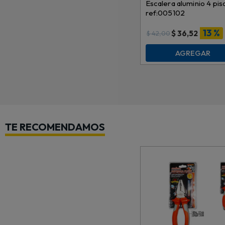
Escalera aluminio 4 pis
ref:005102
13 %
$
36,52
$
42,00
AGREGAR
TE RECOMENDAMOS