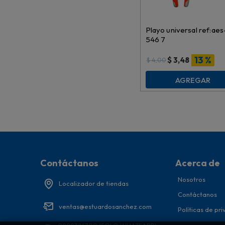
Playo universal ref:aes
546 7
13 %
$
3,48
$
4,00
AGREGAR
Contáctanos
Acerca de
Nosotros
Localizador de tiendas
Contáctanos
ventas@estuardosanchez.com
Políticas de pr