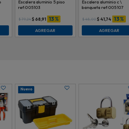
o
Escalera aluminio 5 piso
Escalera aluminio c \
ref:005103
banqueta ref:005107
13 %
13 %
$
68,91
$
41,74
$
79,24
$
48,00
AGREGAR
AGREGAR
Nuevo