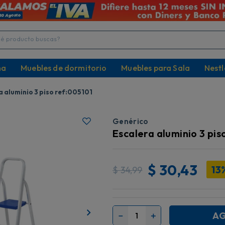
producto buscas?
na
Muebles de dormitorio
Muebles para Sala
Nestl
a aluminio 3 piso ref:005101
Genérico
Escalera aluminio 3 pis
$
30,43
13
$
34,99
AG
－
＋