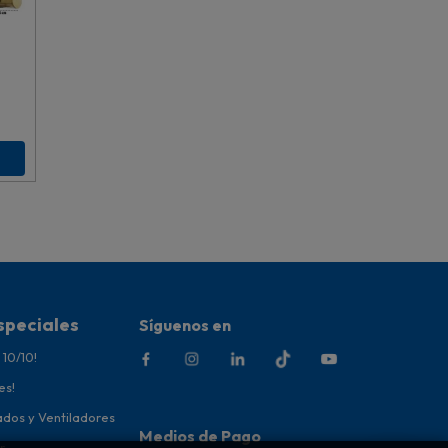
speciales
Síguenos en
 10/10!
es!
ados y Ventiladores
Medios de Pago
r