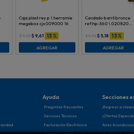
-
Caja plast.rey p \ herramie
Candado barril bronce
megabox cjx009000 16
ref:hp-360 \ 020820
60mm
13 %
13 %
$
9,61
$
5,18
$
11,05
$
5,96
AGREGAR
AGREGAR
Ayuda
Secciones e
Preguntas frecuentes
¡Regreso a clases
Servicios Técnicos
¡Ofertas Especial
ivacidad
Facturación Electrónica
Aires Acondicion
Términos y condiciones
Muebles de Hoga