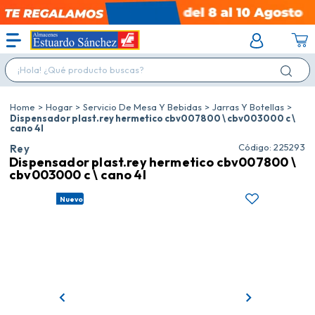
¡Hola! ¿Qué producto buscas?
Hogar
Servicio De Mesa Y Bebidas
Jarras Y Botellas
Dispensador plast.rey hermetico cbv007800 \ cbv003000 c \
cano 4l
:
225293
Rey
Dispensador plast.rey hermetico cbv007800 \
cbv003000 c \ cano 4l
Nuevo