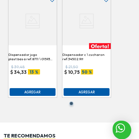
Dispensador jugo
Dispensador c \ cucharon
plast.basa ref:8711 \ 015930
ref:3450 2.9lt
12lt
$
39,48
$
21,50
13 %
50 %
$
34,33
$
10,75
AGREGAR
AGREGAR
TE RECOMENDAMOS