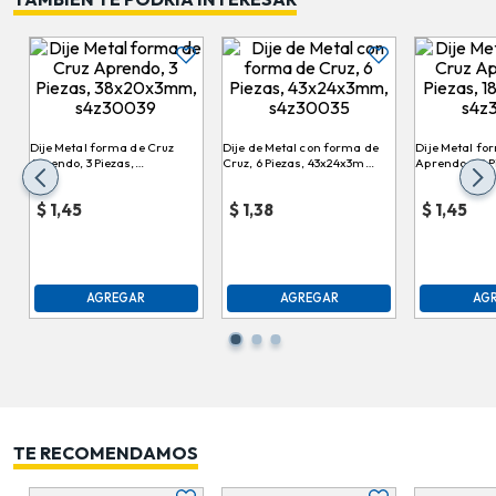
Dije Metal forma de Cruz
Dije de Metal con forma de
Dije Metal fo
Aprendo, 3 Piezas,
Cruz, 6 Piezas, 43x24x3mm,
Aprendo, 25 P
38x20x3mm, s4z30039
s4z30035
18,5x9x2mm, 
$
1,45
$
1,38
$
1,45
AGREGAR
AGREGAR
AG