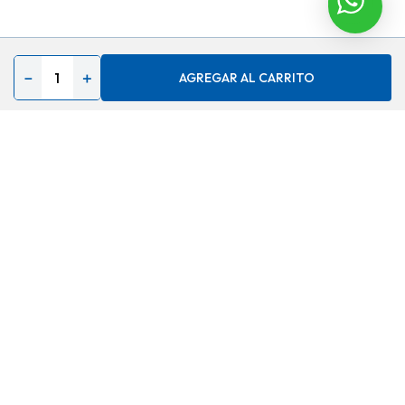
－
＋
AGREGAR AL CARRITO
Contáctenos
Acerca de
Ayuda
Secciones especiales
Síguenos en
Medios de Pago
Copyright © 2025 Alessa. Todos los derechos
reservados. Empowered by