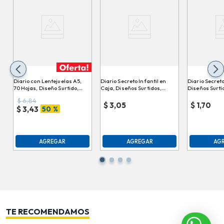
Diario con Lentejuelas A5,
Diario Secreto Infantil en
Diario Secreto
70 Hojas, Diseño Surtido,
Caja, Diseños Surtidos,
Diseños Surti
21x27x1cm, ES9220
15x11x1cm, 640416-M
18x13x1cm, 36
$
6,84
700021
700076
$
3,05
$
1,70
50 %
$
3,43
AGREGAR
AGREGAR
AG
TE RECOMENDAMOS