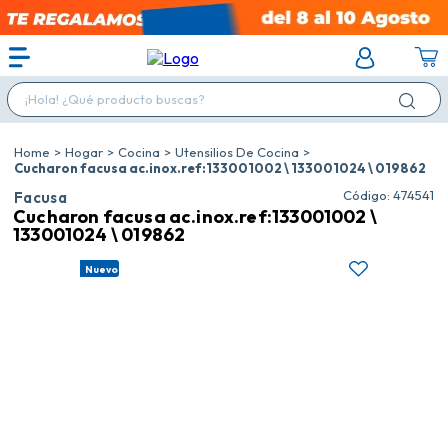
¡Hola! ¿Qué producto buscas?
Hogar
Cocina
Utensilios De Cocina
Cucharon facusa ac.inox.ref:133001002 \ 133001024 \ 019862
:
474541
Facusa
Cucharon facusa ac.inox.ref:133001002 \
133001024 \ 019862
Nuevo