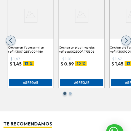
Cucharon facusa nylon
Cucharon plast.rey abs
Cuchareta fa
ref:143001025 \ 004486
ref:cux002500 \ 173206
ref:143001001 
004448
$
1,67
$
1,01
$
1,67
13 %
12 %
13
$
1,45
$
0,89
$
1,45
AGREGAR
AGREGAR
AG
TE RECOMENDAMOS