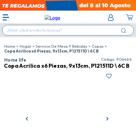
¡Hola! ¿Qué producto buscas?
Hogar
Servicio De Mesa Y Bebidas
Copas
Copa Acrilica x6 Piezas, 9x13cm, P121511D \ 6C B
:
906464
Home life
Copa Acrilica x6 Piezas, 9x13cm, P121511D \ 6C B