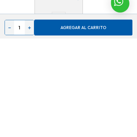
－
＋
AGREGAR AL CARRITO
Copa de Vidrio x6 Piezas,
7.5x15.5cm, R3611A \ 6CB
$
9,99
13 %
$
8,69
AGREGAR
Contáctenos