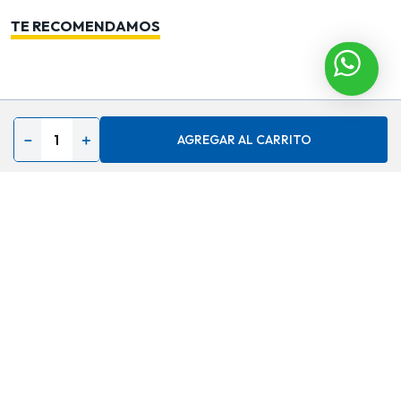
TE RECOMENDAMOS
Contáctenos
－
＋
AGREGAR AL CARRITO
Acerca de
Ayuda
Secciones especiales
Síguenos en
Medios de Pago