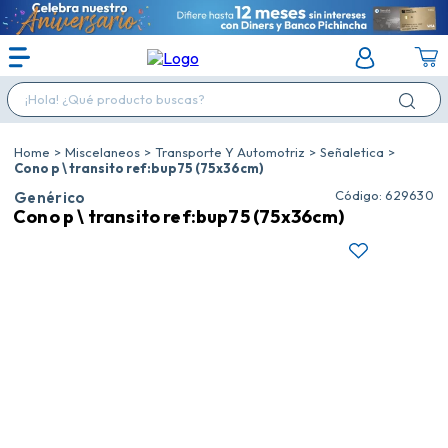
¡Hola! ¿Qué producto buscas?
Miscelaneos
Transporte Y Automotriz
Señaletica
Cono p \ transito ref:bup75 (75x36cm)
:
629630
Genérico
Cono p \ transito ref:bup75 (75x36cm)