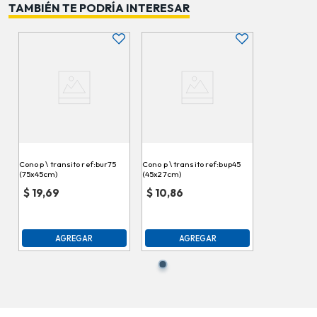
TAMBIÉN TE PODRÍA INTERESAR
Cono p \ transito ref:bur75
Cono p \ transito ref:bup45
(75x45cm)
(45x27cm)
$
19,69
$
10,86
AGREGAR
AGREGAR