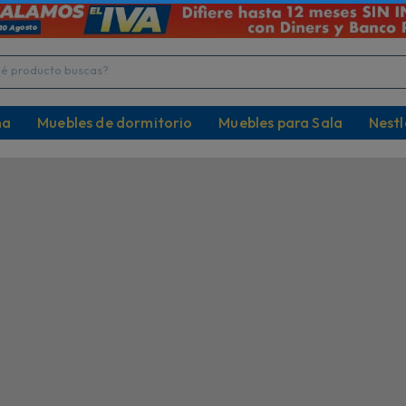
ENVÍO GRATIS en escolar!
¡La mejor definición
or compras mayores a $60
Televisores desde 32" h
producto buscas?
na
Muebles de dormitorio
Muebles para Sala
Nestl
Descripción
Especificaciones