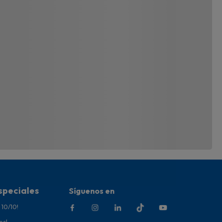
speciales
Síguenos en
 10/10!
es!