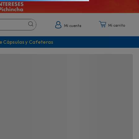
!
¡Cápsulas Dolce Gusto!
asta 75"
Descubre todos sus sabores
Mi cuenta
e Cápsulas y Cafeteras