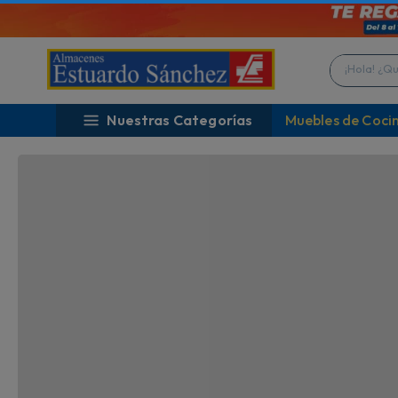
¡DIAS SIN IVA!
¡
Vigencia hasta 10 Agosto
P
¡Hola! ¿Qué 
Nuestras Categorías
Muebles de Coci
TAMBIÉN TE PODRÍA INTERESAR