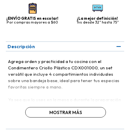
¡ENVÍO GRATIS en escolar!
¡La mejor definición!
Por compras mayores a $60
Tvs desde 32" hasta 75"
Descripción
Agrega orden y practicidad a tu cocina con el
Condimentero Criollo Plástico CDX001000, un set
versátil que incluye 4 compartimientos individuales
sobre una bandeja base, ideal para tener tus especias
favoritas siempre a mano.
Ya sea que lo uses en la mesa o durante la preparación
de tus platos, este organizador es perfecto para
MOSTRAR MÁS
almacenar condimentos como sal, pimienta, comino,
achiote y más, manteniéndolos bien separados y al
alcance.