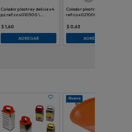
Colador plast.rey delicia x4
Colador plast.rey taypa
pz.ref:cox010500 \
ref:cox021000 mediano 2
594445
$
1,60
$
0,63
AGREGAR
AGREGAR
Nuevo