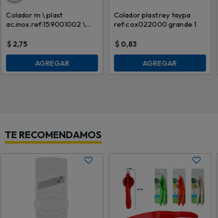
Colador m \ plast
Colador plast.rey taypa
ac.inox.ref:159001002 \
ref:cox022000 grande 1
007876 (14cm)
$
2,75
$
0,83
AGREGAR
AGREGAR
TE RECOMENDAMOS