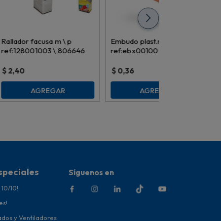
Rallador facusa m \ p
Embudo plast.rey
ref:128001003 \ 806646
ref:ebx001000 peq.
$
2,40
$
0,36
AGREGAR
AGREGAR
speciales
Síguenos en
 10/10!
es!
ados y Ventiladores