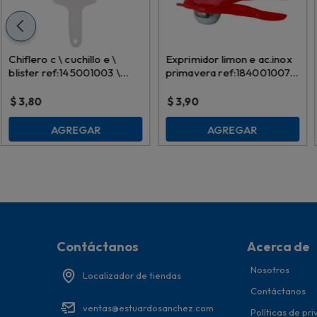
Chiflero c \ cuchillo e \
Exprimidor limon e ac.inox
blister ref:145001003 \
primavera ref:184001007 \
9153
184001001
$
3,80
$
3,90
AGREGAR
AGREGAR
Contáctanos
Acerca de
Nosotros
Localizador de tiendas
Contáctanos
ventas@estuardosanchez.com
Políticas de pr