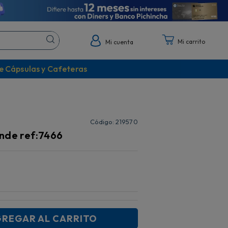
Mi cuenta
e Cápsulas y Cafeteras
:
219570
ande ref:7466
REGAR AL CARRITO