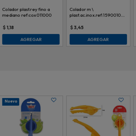
Colador plast.rey fino a
Colador m \
mediano ref:cox011000
plast.ac.inox.ref:159001003
\ 007890 18cm
$
1,18
$
3,45
AGREGAR
AGREGAR
Nuevo