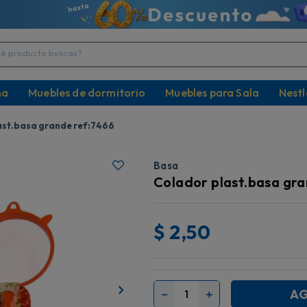
producto buscas?
na
Muebles de dormitorio
Muebles para Sala
Nestl
ast.basa grande ref:7466
Basa
Colador plast.basa gr
$
2,50
AG
－
＋