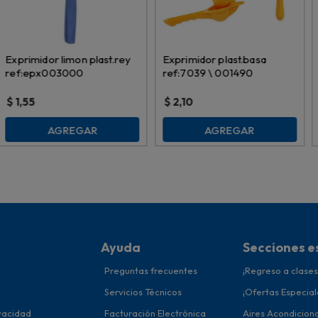
Exprimidor limon plast.rey
Exprimidor plast.basa
ref:epx003000
ref:7039 \ 001490
$
1,55
$
2,10
AGREGAR
AGREGAR
Ayuda
Secciones e
Preguntas frecuentes
¡Regreso a clases
Servicios Técnicos
¡Ofertas Especial
ivacidad
Facturación Electrónica
Aires Acondicion