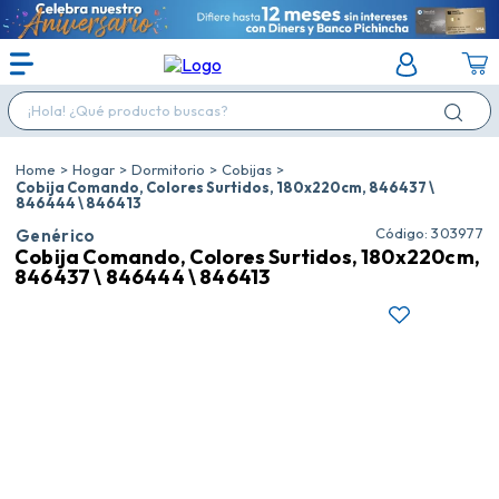
¡Hola! ¿Qué producto buscas?
Hogar
Dormitorio
Cobijas
Cobija Comando, Colores Surtidos, 180x220cm, 846437 \
846444 \ 846413
:
303977
Genérico
Cobija Comando, Colores Surtidos, 180x220cm,
846437 \ 846444 \ 846413