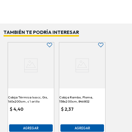
TAMBIÉN TE PODRÍA INTERESAR
Cobija Térmica Isacc, Gis,
Cobija Rambo, Ploma,
160x200cm, c \ orillo
158x200cm, 846802
$
4,40
$
2,37
AGREGAR
AGREGAR