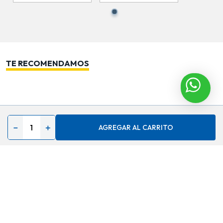
TE RECOMENDAMOS
Contáctenos
－
＋
AGREGAR AL CARRITO
Acerca de
Ayuda
Secciones especiales
Síguenos en