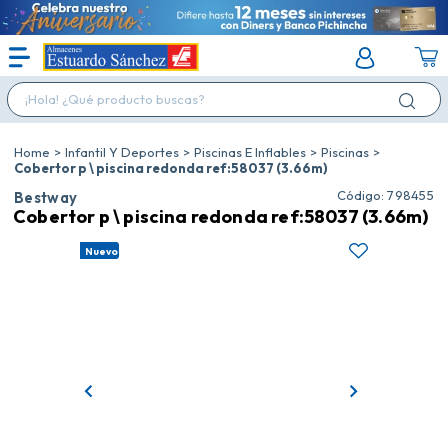
¡Hola! ¿Qué producto buscas?
Infantil Y Deportes
Piscinas E Inflables
Piscinas
Cobertor p \ piscina redonda ref:58037 (3.66m)
:
798455
Bestway
Cobertor p \ piscina redonda ref:58037 (3.66m)
Nuevo