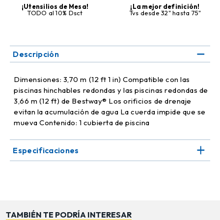
¡Utensilios de Mesa!
¡La mejor definición!
TODO al 10% Dsct
Tvs desde 32" hasta 75"
Descripción
Dimensiones: 3,70 m (12 ft 1 in) Compatible con las
piscinas hinchables redondas y las piscinas redondas de
3,66 m (12 ft) de Bestway® Los orificios de drenaje
evitan la acumulación de agua La cuerda impide que se
mueva Contenido: 1 cubierta de piscina
Especificaciones
TAMBIÉN TE PODRÍA INTERESAR