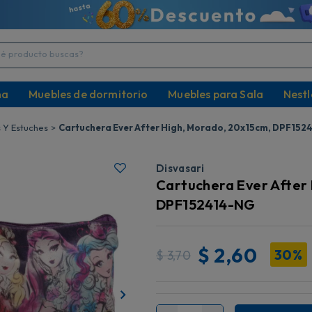
producto buscas?
na
Muebles de dormitorio
Muebles para Sala
Nestl
 Y Estuches
Cartuchera Ever After High, Morado, 20x15cm, DPF15
Disvasari
Cartuchera Ever After
DPF152414-NG
$
2,60
30%
$
3,70