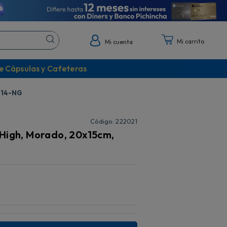
Mi cuenta
e Cápsulas y Cafeteras
2414-NG
:
222021
 High, Morado, 20x15cm,