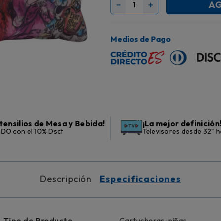
AG
－
＋
Medios de Pago
tensilios de Mesa y Bebida!
¡La mejor definición
DO con el 10% Dsct
Televisores desde 32" h
Descripción
Especificaciones
Tipo de Producto
Cartucheras-niñas