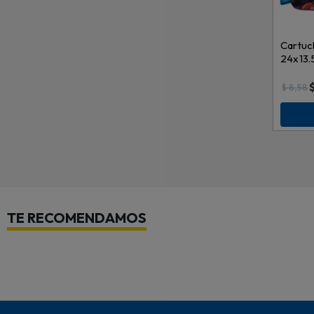
Cartuc
24x13
J0957
$
8,58
TE RECOMENDAMOS