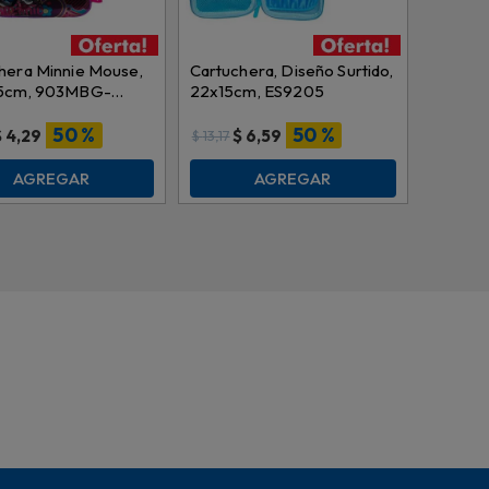
hera Minnie Mouse,
Cartuchera, Diseño Surtido,
.5cm, 903MBG-
22x15cm, ES9205
50 %
50 %
$
4,29
$
6,59
$
13,17
AGREGAR
AGREGAR