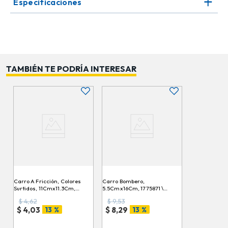
Especificaciones
TAMBIÉN TE PODRÍA INTERESAR
Carro A Fricción, Colores
Carro Bombero,
Surtidos, 11Cmx11.3Cm,
5.5Cmx16Cm, 1775871 \
2001C027 \ Yx12-1C
My9102B
$
4,62
$
9,53
13 %
13 %
$
4,03
$
8,29