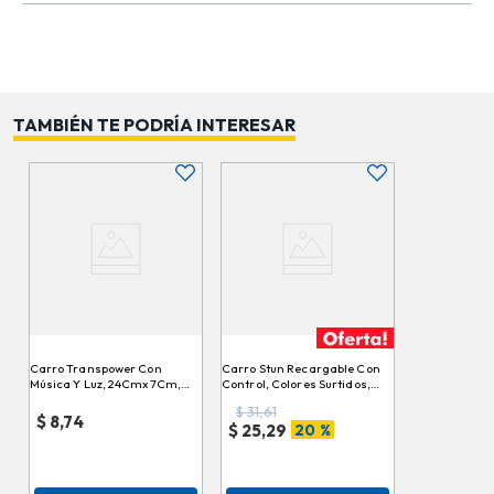
TAMBIÉN TE PODRÍA INTERESAR
Carro Transpower Con
Carro Stun Recargable Con
Música Y Luz, 24Cmx7Cm,
Control, Colores Surtidos,
A1370923M-B \ 393-39
4.8V, 20Cmx12Cm, 008-18
$
31,61
$
8,74
20 %
$
25,29