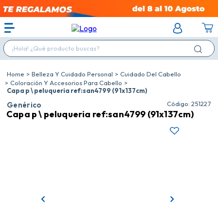
¡Hola! ¿Qué producto buscas?
Belleza Y Cuidado Personal
Cuidado Del Cabello
Coloración Y Accesorios Para Cabello
Capa p \ peluqueria ref:san4799 (91x137cm)
:
251227
Genérico
Capa p \ peluqueria ref:san4799 (91x137cm)