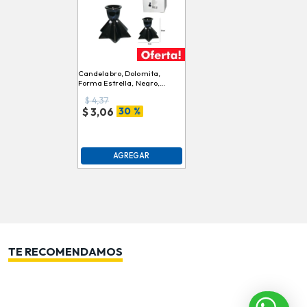
Candelabro, Dolomita,
Forma Estrella, Negro,
9cmx10cm, DLH17Q532DH
$
4,37
30 %
$
3,06
AGREGAR
TE RECOMENDAMOS