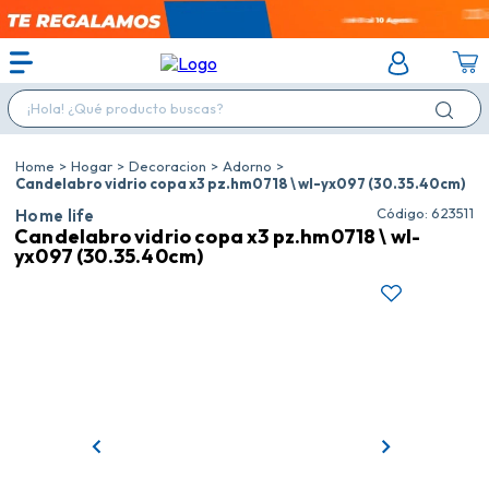
¡Hola! ¿Qué producto buscas?
Hogar
Decoracion
Adorno
Candelabro vidrio copa x3 pz.hm0718 \ wl-yx097 (30.35.40cm)
:
623511
Home life
Candelabro vidrio copa x3 pz.hm0718 \ wl-
yx097 (30.35.40cm)