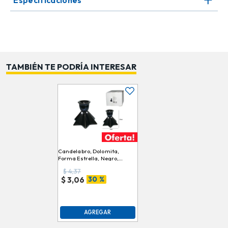
Especificaciones
aire refinado a tu hogar día a día. Combina
funcionalidad y estilo para quienes buscan piezas que
destaquen sin perder versatilidad.
Importante: Los colores pueden variar según
disponibilidad de stock.
TAMBIÉN TE PODRÍA INTERESAR
Candelabro, Dolomita,
Forma Estrella, Negro,
9cmx10cm, DLH17Q532DH
$
4,37
30 %
$
3,06
AGREGAR