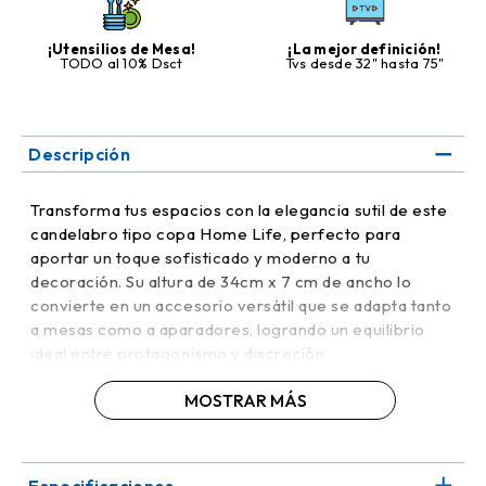
¡Utensilios de Mesa!
¡La mejor definición!
TODO al 10% Dsct
Tvs desde 32" hasta 75"
Descripción
Transforma tus espacios con la elegancia sutil de este
candelabro tipo copa Home Life, perfecto para
aportar un toque sofisticado y moderno a tu
decoración. Su altura de 34cm x 7 cm de ancho lo
convierte en un accesorio versátil que se adapta tanto
a mesas como a aparadores, logrando un equilibrio
ideal entre protagonismo y discreción.
MOSTRAR MÁS
El vidrio de alta calidad y el diseño estilizado tipo copa
permiten que la luz de la vela se refleje suavemente,
creando una atmósfera cálida y acogedora. Es ideal
para cenas, celebraciones o simplemente para dar un