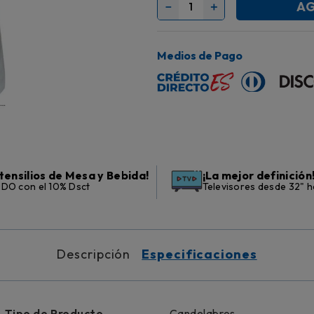
AG
－
＋
Medios de Pago
tensilios de Mesa y Bebida!
¡La mejor definición
DO con el 10% Dsct
Televisores desde 32" h
Descripción
Especificaciones
Tipo de Producto
Candelabros