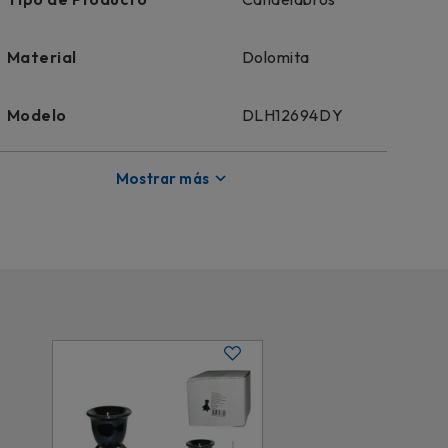
Material
Dolomita
Modelo
DLH12694DY
Uso
Decoración e iluminación
Mostrar más
Color
Plateado
Diseño
Elegante y estilizado
Licencia
Genérico
8.5 cm x 30 cm (Ancho x
Dimensiones
Alto)