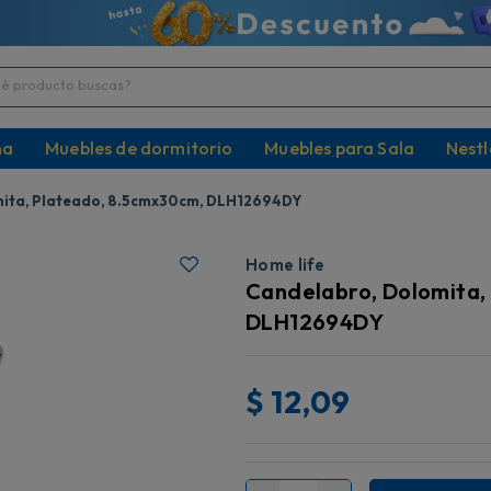
producto buscas?
na
Muebles de dormitorio
Muebles para Sala
Nestl
mita, Plateado, 8.5cmx30cm, DLH12694DY
Home life
Candelabro, Dolomita,
DLH12694DY
$
12,09