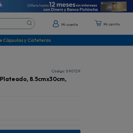
Mi cuenta
e Cápsulas y Cafeteras
:
590729
 Plateado, 8.5cmx30cm,