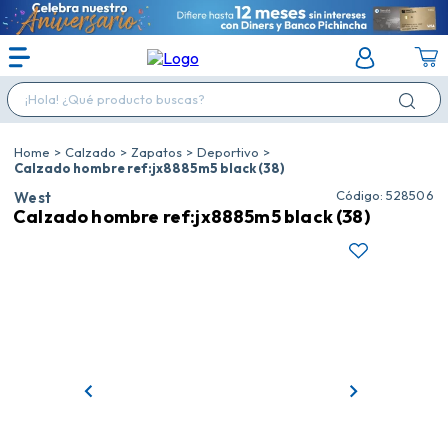
¡Hola! ¿Qué producto buscas?
Calzado
Zapatos
Deportivo
Calzado hombre ref:jx8885m5 black (38)
:
528506
West
Calzado hombre ref:jx8885m5 black (38)