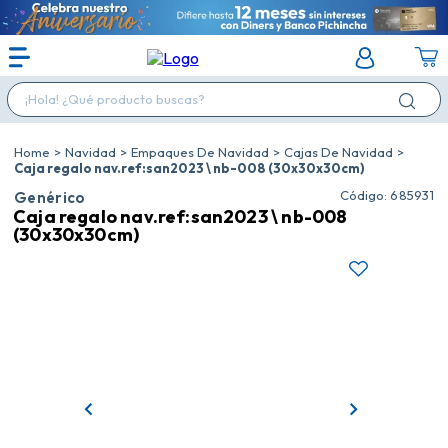
¡Hola! ¿Qué producto buscas?
Navidad
Empaques De Navidad
Cajas De Navidad
Caja regalo nav.ref:san2023 \ nb-008 (30x30x30cm)
:
685931
Genérico
Caja regalo nav.ref:san2023 \ nb-008
(30x30x30cm)