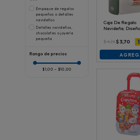
Empaque de regalos
pequeños o detalles
navideños
Caja De Regalo
Detalles navideños,
Navideña, Diseñ
chocolates o joyería
Surtidos, Metal,
pequeña
11.5Cmx10.3Cmx
$
3,70
$
4,26
Es27354
Rango de precios
AGREG
$1,00
–
$10,00