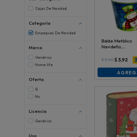
Cajas De Navidad
Categoría
Empaques De Navidad
Balde Metálico
Navideño,
Marca
18.5Cmx22.8Cmx
Genérico
San1123 \ 03335
$
3,92
$
5,60
Home life
AGREG
Oferta
Sí
No
Licencia
Genérico
Uso