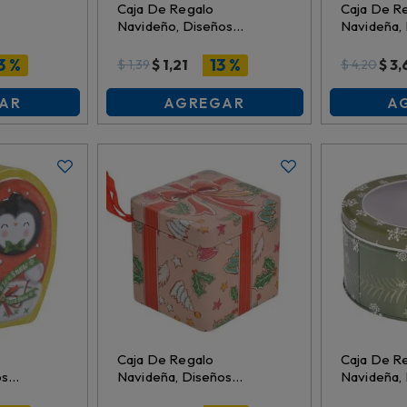
Caja De Regalo
Caja De R
Navideño, Diseños
Navideña,
m,
Surtidos, Metal,
Surtidos, M
11.5Cmx9Cmx1.5Cm,
11Cmx11.5
3 %
13 %
$
1,21
$
3,
$
1,39
$
4,20
Es27367
Es27364
AR
AGREGAR
A
Caja De Regalo
Caja De R
os
Navideña, Diseños
Navideña,
Surtidos, Metal,
Surtidos, M