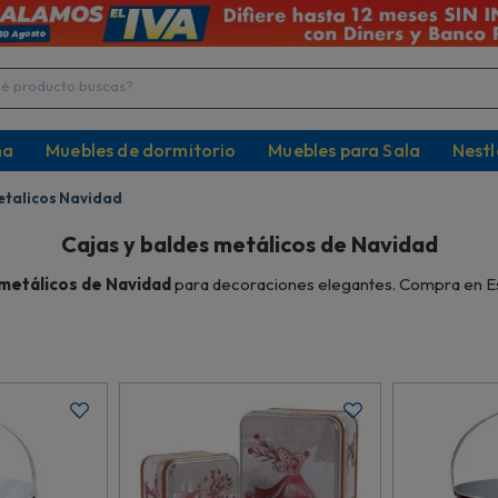
producto buscas?
na
Muebles de dormitorio
Muebles para Sala
Nestl
etalicos Navidad
Cajas y baldes metálicos de Navidad
 metálicos de Navidad
para decoraciones elegantes. Compra en E