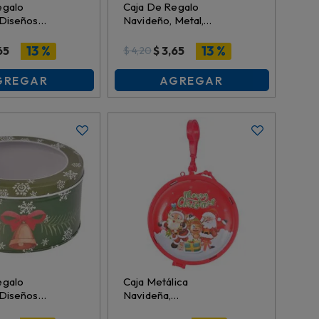
egalo
Caja De Regalo
 Diseños
Navideño, Metal,
etal,
18.5Cmx16Cmx5Cm,
Cm,
Es27357
13 %
13 %
65
$
3,65
$
4,20
GREGAR
AGREGAR
egalo
Caja Metálica
 Diseños
Navideña,
etal,
8.2Cmx3.3Cm,