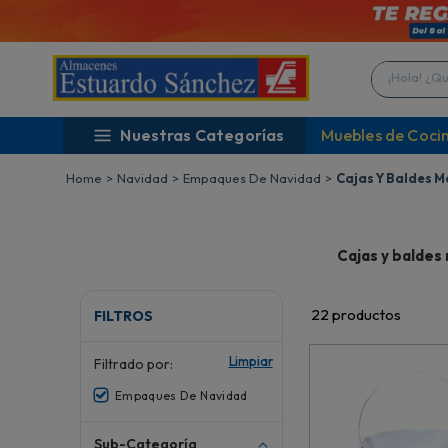
¡Hola! ¿Qué 
Nuestras Categorías
Muebles de Coci
Navidad
Empaques De Navidad
Cajas Y Baldes M
Cajas y baldes
22
productos
FILTROS
Limpiar
Filtrado por:
Empaques De Navidad
Sub-Categoría