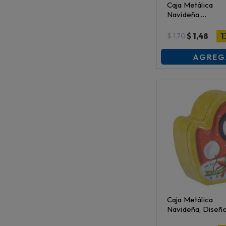
Caja Metálica
Navideña,
11Cmx6Cmx3.5C
Es24079
1
$
1,48
$
1,70
AGREG
Caja Metálica
Navideña, Diseñ
Surtidos,