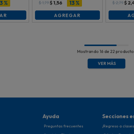
4Cm,
6.5Cmx6.1Cmx5.6Cm,
13.5X7Cm,
13 %
13 %
$
1,56
$
2,
$
1,79
$
2,79
Es27355
AR
AGREGAR
A
Mostrando
16 de 22
Ayuda
Secciones e
Preguntas frecuentes
¡Regreso a clases