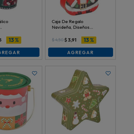
lico
Caja De Regalo
Navideña, Diseños
0.5Cmx7.5Cm,
Surtidos, Metal,
03011-80
14.8Cmx11.2Cmx5.8Cm,
13 %
13 %
5
$
3,91
$
4,50
Es27356
GREGAR
AGREGAR