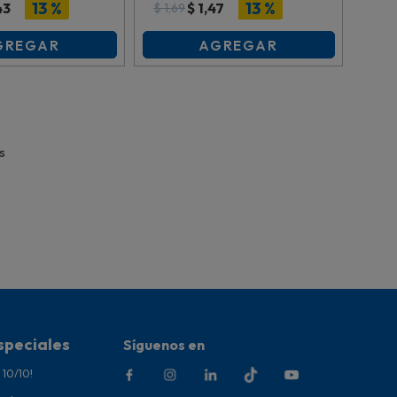
 Es27371
Es24078
13 %
13 %
43
$
1,47
$
1,69
GREGAR
AGREGAR
speciales
Síguenos en
 10/10!