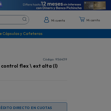
Mi cuenta
e Cápsulas y Cafeteras
:
956439
ntrol flex \ ext alta (l)
RÉDITO DIRECTO EN CUOTAS