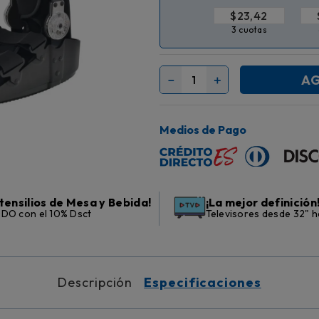
$
3 cuotas
AG
－
＋
Medios de Pago
tensilios de Mesa y Bebida!
¡La mejor definición
DO con el 10% Dsct
Televisores desde 32" h
Descripción
Especificaciones