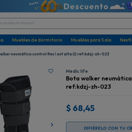
producto buscas?
na
Muebles de dormitorio
Muebles para Sala
Nestl
lker neumática control flex \ ext alta (l) ref:kdzj-zh-023
Medic life
Bota walker neumática co
ref:kdzj-zh-023
$
68,45
DIFIÉRELO CON TU C