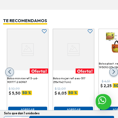
TE RECOMENDAMOS
Bolso plast. re
195010 (23x2
Bolso minnie ref:5-yd-
Bolso mujer ref:aes-517
$
4,51
90177 \ 260967
(35x11x27cm)
50
$
2,25
$
10,99
$
12,09
50 %
50 %
$
5,50
$
6,05
AGREGAR
AGREGAR
AG
Solo quedan 1 unidades