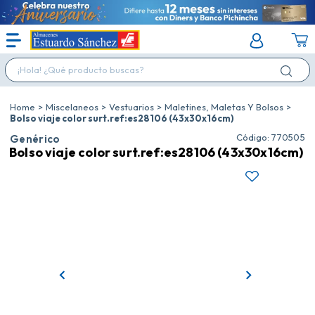
¡Hola! ¿Qué producto buscas?
Miscelaneos
Vestuarios
Maletines, Maletas Y Bolsos
Bolso viaje color surt.ref:es28106 (43x30x16cm)
:
770505
Genérico
Bolso viaje color surt.ref:es28106 (43x30x16cm)