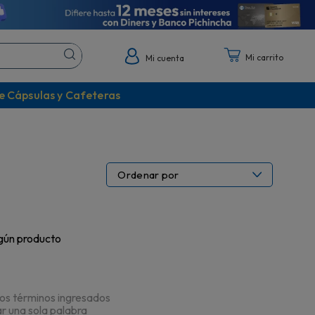
Mi cuenta
e Cápsulas y Cafeteras
Ordenar por
gún producto
s términos ingresados
zar una sola palabra