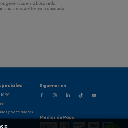
nos genéricos en la búsqueda
ar sinónimos del término deseado
speciales
Síguenos en
 10/10!
es!
ados y Ventiladores
Medios de Pago
r