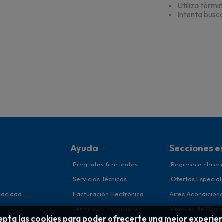
Utiliza térmi
Intenta busc
Ayuda
Secciones e
Preguntas frecuentes
¡Regreso a clases
Servicios Técnicos
¡Ofertas Especial
ivacidad
Facturación Electrónica
Aires Acondicion
Términos y condiciones
Muebles de Hoga