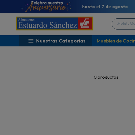
¡Hola! ¿Qué 
Nuestras Categorías
Muebles de Coci
0
productos