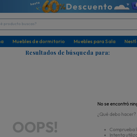
producto buscas?
na
Muebles de dormitorio
Muebles para Sala
Nestl
Resultados de búsqueda para:
No se encontró nin
¿Qué debo hacer?
OOPS!
Comprueba lo
Intenta utili