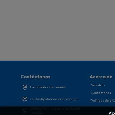
Contáctanos
Acerca de
Nosotros
Localizador de tiendas
Contáctanos
ventas@estuardosanchez.com
Políticas de pr
0999324700 (SOLO WHATSAPP)
- VENTAS