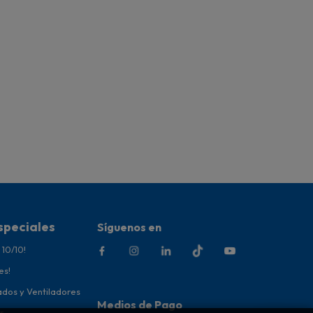
speciales
Síguenos en
 10/10!
es!
ados y Ventiladores
Medios de Pago
r