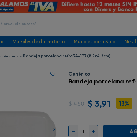
producto buscas?
na
Muebles de dormitorio
Muebles para Sala
Nestl
ta Piqueos
Bandeja porcelana ref:a34-177 (8.7x4.2cm)
Genérico
Bandeja porcelana ref:
$
3,91
13%
$
4,50
AG
－
＋