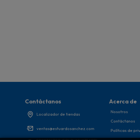
Contáctanos
Acerca de
Nosotros
Localizador de tiendas
Contáctanos
ventas@estuardosanchez.com
Políticas de pr