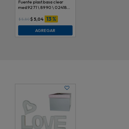
Fuente plast.basa clear
med.9271 \ 8990 \ 024185
2.7lt des
13 %
$
5,04
$
5,80
AGREGAR