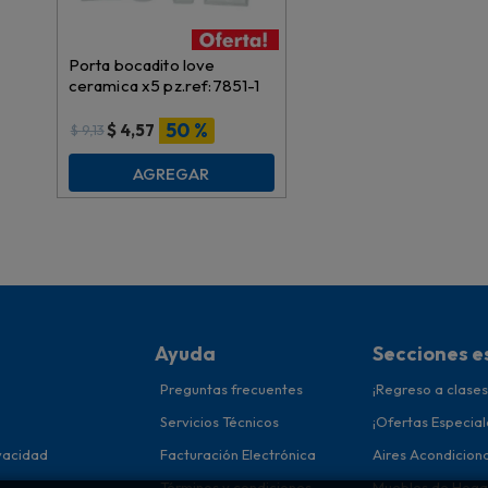
Porta bocadito love
ceramica x5 pz.ref:7851-1
50 %
$
4,57
$
9,13
AGREGAR
Ayuda
Secciones e
Preguntas frecuentes
¡Regreso a clases
Servicios Técnicos
¡Ofertas Especial
ivacidad
Facturación Electrónica
Aires Acondicion
Términos y condiciones
Muebles de Hoga