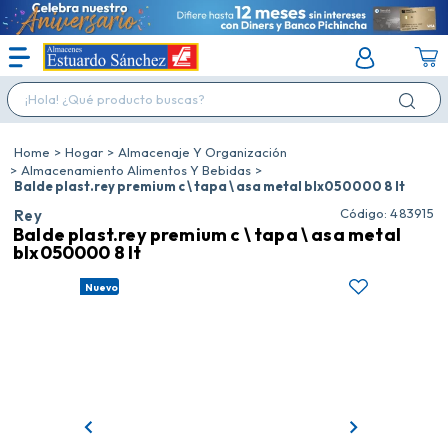
¡Hola! ¿Qué producto buscas?
Hogar
Almacenaje Y Organización
Almacenamiento Alimentos Y Bebidas
Balde plast.rey premium c \ tapa \ asa metal blx050000 8 lt
:
483915
Rey
Balde plast.rey premium c \ tapa \ asa metal
blx050000 8 lt
Nuevo