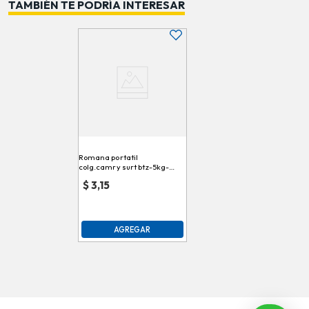
TAMBIÉN TE PODRÍA INTERESAR
Romana portatil
colg.camry surt btz-5kg-01
\ 038478
$
3,15
AGREGAR