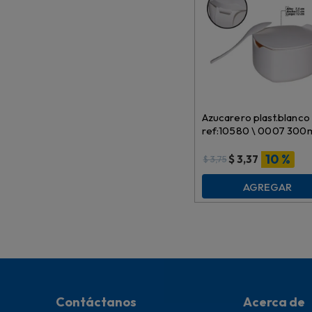
Azucarero plast.blanco
ref:10580 \ 0007 300
10 %
$
3,37
$
3,75
AGREGAR
Contáctanos
Acerca de