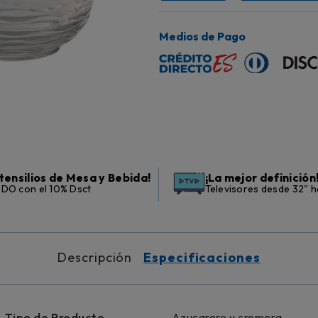
Medios de Pago
tensilios de Mesa y Bebida!
¡La mejor definición
DO con el 10% Dsct
Televisores desde 32" h
Descripción
Especificaciones
Tipo de Producto
Azucarero y cremera