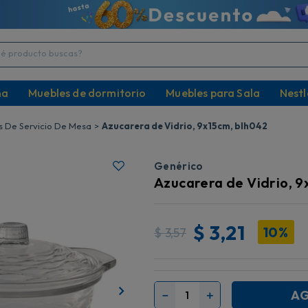
producto buscas?
na
Muebles de dormitorio
Muebles para Sala
Nestl
 De Servicio De Mesa
Azucarera de Vidrio, 9x15cm, blh042
Genérico
Azucarera de Vidrio, 9
$
3,21
10%
$
3,57
AG
－
＋