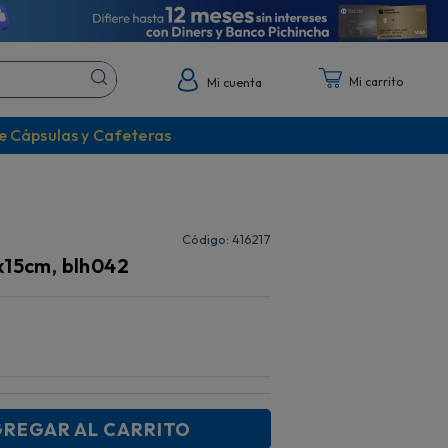
Mi cuenta
e Cápsulas y Cafeteras
:
416217
x15cm, blh042
REGAR AL CARRITO