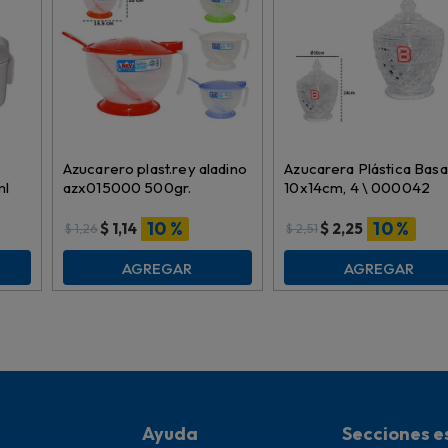
Azucarero plast.rey aladino
Azucarera Plástica Basa
ml
azx015000 500gr.
10x14cm, 4 \ 000042
10 %
10 %
$
1,14
$
2,25
$
1,26
$
2,51
AGREGAR
AGREGAR
Ayuda
Secciones e