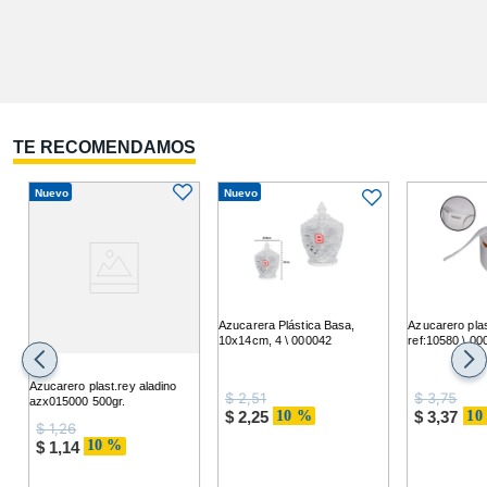
TE RECOMENDAMOS
Nuevo
Nuevo
Azucarera Plástica Basa,
Azucarero pla
10x14cm, 4 \ 000042
ref:10580 \ 00
Azucarero plast.rey aladino
$
2,51
$
3,75
azx015000 500gr.
10 %
10
$
2,25
$
3,37
$
1,26
10 %
$
1,14