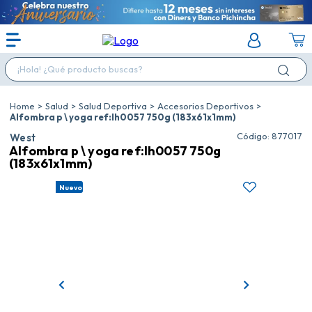
¡Hola! ¿Qué producto buscas?
Salud
Salud Deportiva
Accesorios Deportivos
Alfombra p \ yoga ref:lh0057 750g (183x61x1mm)
:
877017
West
Alfombra p \ yoga ref:lh0057 750g
(183x61x1mm)
Nuevo