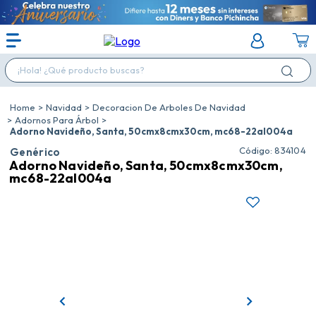
¡Hola! ¿Qué producto buscas?
Navidad
Decoracion De Arboles De Navidad
Adornos Para Árbol
Adorno Navideño, Santa, 50cmx8cmx30cm, mc68-22al004a
:
834104
Genérico
Adorno Navideño, Santa, 50cmx8cmx30cm,
mc68-22al004a