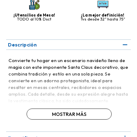
¡Utensilios de Mesa!
¡La mejor definición!
TODO al 10% Dsct
Tvs desde 32" hasta 75"
Descripción
Convierte tu hogar en un escenario navideño lleno de
magia con este imponente Santa Claus decorativo, que
combina tradición y estilo en una sola pieza. Se
convierte en un adorno protagonista, ideal para
resaltar en mesas centrales, recibidores o espacios
amplios. Cada detalle, desde su expresión alegre hasta
la vestimenta clásica, ha sido cuidadosamente
elaborado para transmitir alegría y espíritu festivo.
MOSTRAR MÁS
Perfecto para quienes buscan un estilo navideño
elegante, tradicional y llamativo.
Su material resistente garantiza durabilidad mientras