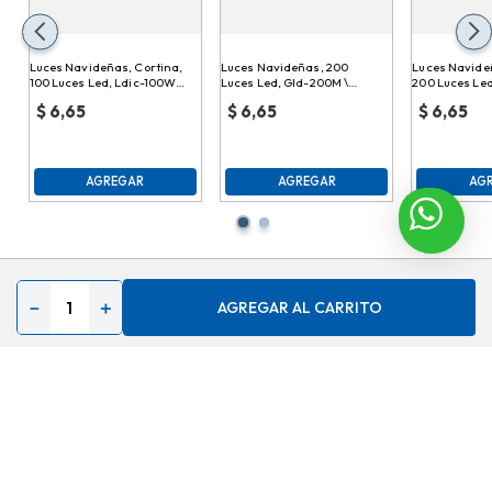
Luces Navideñas, Cortina,
Luces Navideñas, 200
Luces Navideñ
100 Luces Led, Ldic-100Ww
Luces Led, Gld-200M \
200 Luces Led
\ 978300
978270
978294
$
6,65
$
6,65
$
6,65
AGREGAR
AGREGAR
AG
Contáctenos
－
＋
AGREGAR AL CARRITO
Acerca de
Ayuda
Secciones especiales
Síguenos en