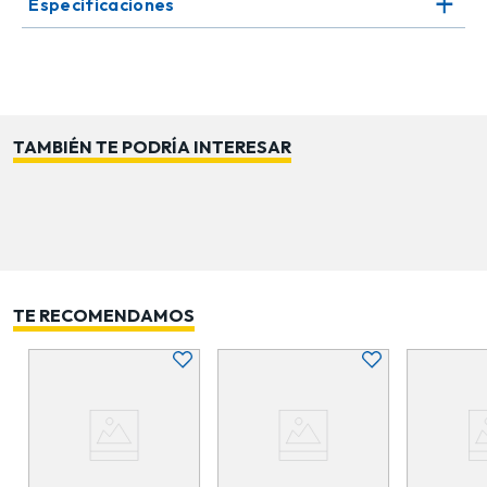
Especificaciones
que su estructura ligera permite moverlo con facilidad
y colocarlo en distintos espacios. Este Santa Claus se
integra armoniosamente con otros adornos como
renos y muñecos de nieve, creando un conjunto
decorativo completo y visualmente atractivo. Es una
pieza que aporta calidez, ilusión y el encanto clásico de
TAMBIÉN TE PODRÍA INTERESAR
la Navidad en cada rincón.
TE RECOMENDAMOS