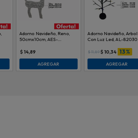
Rojo decorativo con
Color
detalles festivos
,
Adorno Navideño, Reno,
Adorno Navideño, Arbol
50cmx10cm, AES-
Con Luz Led, AL-82030
Dimensiones
3 cm x 76 cm x 25 cm
XIX00077
13 %
$
14,89
$
10,34
$
11,89
AGREGAR
AGREGAR