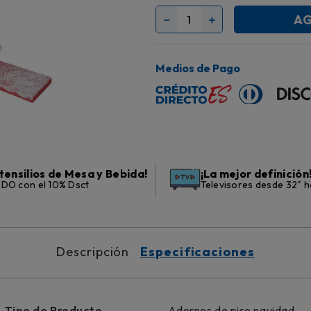
AG
－
＋
Medios de Pago
tensilios de Mesa y Bebida!
¡La mejor definición
DO con el 10% Dsct
Televisores desde 32" h
Descripción
Especificaciones
Tipo de Producto
Adornos de piso navidad