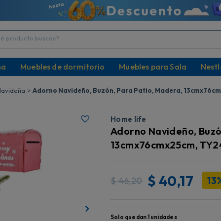
producto buscas?
na
Muebles de dormitorio
Muebles para Sala
Nestl
Navideña
Adorno Navideño, Buzón, Para Patio, Madera, 13cmx76c
Home life
Adorno Navideño, Buzó
13cmx76cmx25cm, TY2
$
40,17
13
$
46,20
Solo quedan
1
unidades