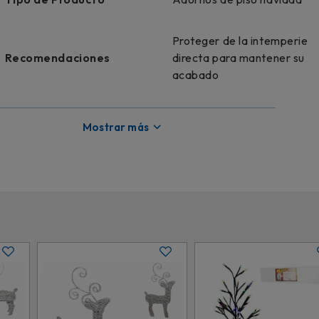
Proteger de la intemperie
Recomendaciones
directa para mantener su
acabado
Material
Madera
Mostrar más
Modelo
TY24206
Ideal para patios, entradas
Uso
o salas decoradas en
Navidad
Diseño
Buzón navideño tradicional
Licencia
Genérico