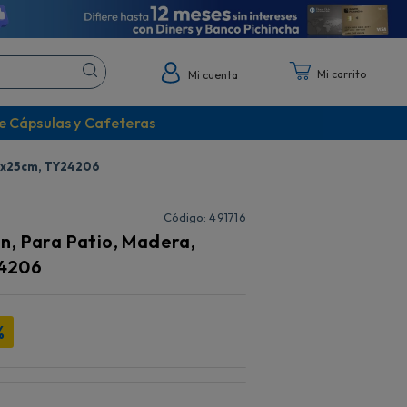
Mi cuenta
e Cápsulas y Cafeteras
mx25cm, TY24206
:
491716
n, Para Patio, Madera,
4206
%