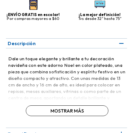
¡ENVÍO GRATIS en escolar!
¡La mejor definición!
Por compras mayores a $60
Tvs desde 32" hasta 75"
Descripción
Dale un toque elegante y brillante a tu decoración
navideña con este adorno Noel en color plateado, una
pieza que combina sofisticación y espíritu festivo en un
diseño compacto y atractivo. Con unas medidas de 13
cm de ancho y 16 cm de alto, es ideal para colocar en
repisas, mesas auxiliares, vitrinas o como parte de un
centro de mesa, aportando un detalle brillante y
encantador a tu hogar.
MOSTRAR MÁS
Fabricado con material de alta calidad, este adorno
presenta acabados delicados y un color plateado que
refleja la luz, creando un efecto luminoso y elegante en