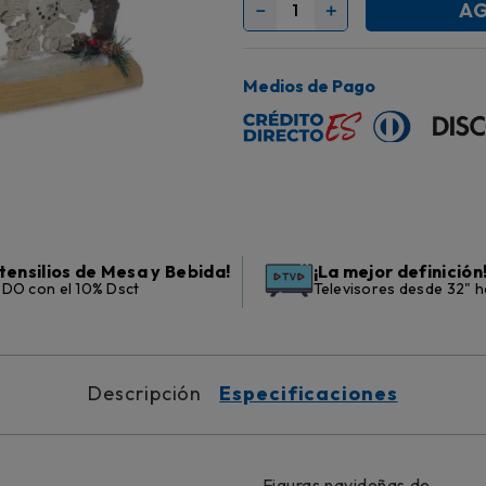
AG
－
＋
Medios de Pago
tensilios de Mesa y Bebida!
¡La mejor definición
DO con el 10% Dsct
Televisores desde 32" h
Descripción
Especificaciones
Figuras navideñas de