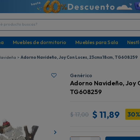
producto buscas?
na
Muebles de dormitorio
Muebles para Sala
Nestl
Navideña
Adorno Navideño, Joy Con Luces, 23cmx18cm, TG608259
Genérico
Adorno Navideño, Joy 
TG608259
$
11,89
30
$
17,00