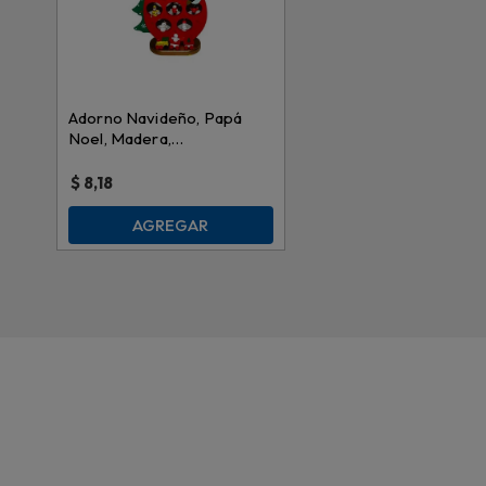
Adorno Navideño, Papá
Noel, Madera,
28cmx15cmx6.5cm, AES-
287
$
8,18
AGREGAR