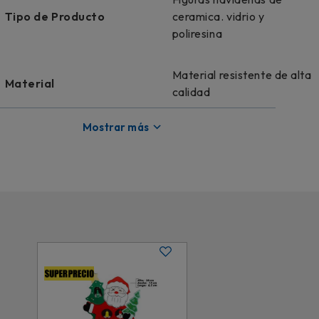
Tipo de Producto
ceramica. vidrio y
poliresina
Material resistente de alta
Material
calidad
Mostrar más
Modelo
TG608259
Colección
Navidad glam
Licencia
Genérico
Color
Multicolor con luz LED
Dimensiones
23 cm x 18 cm