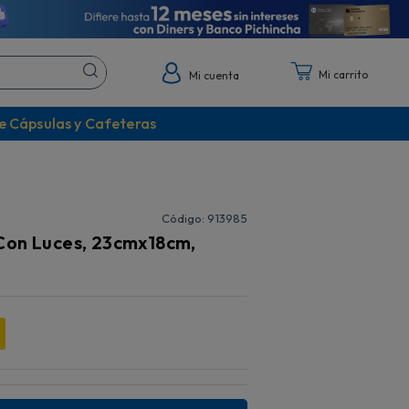
Mi cuenta
e Cápsulas y Cafeteras
:
913985
Con Luces, 23cmx18cm,
%