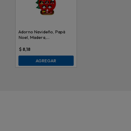
Adorno Navideño, Papá
Noel, Madera,
28cmx15cmx6.5cm, AES-
287
$
8,18
AGREGAR