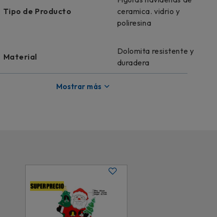
Tipo de Producto
ceramica. vidrio y
poliresina
Dolomita resistente y
Material
duradera
Mostrar más
Modelo
YZ06-218057-43.5A
Licencia
Genérico
Rojo y blanco con detalles
Color
tradicionales
Dimensiones
20 cm x 46 cm