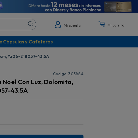
Mi cuenta
e Cápsulas y Cafeteras
6cm, Yz06-218057-43.5A
:
305884
 Noel Con Luz, Dolomita,
057-43.5A