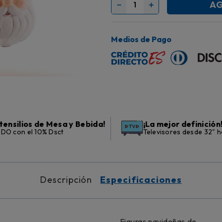
AG
－
＋
Medios de Pago
tensilios de Mesa y Bebida!
¡La mejor definición
DO con el 10% Dsct
Televisores desde 32" h
Descripción
Especificaciones
Figuras navideñas de