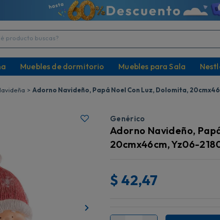
producto buscas?
na
Muebles de dormitorio
Muebles para Sala
Nestl
Navideña
Adorno Navideño, Papá Noel Con Luz, Dolomita, 20cmx4
Genérico
Adorno Navideño, Papá
20cmx46cm, Yz06-218
$
42,47