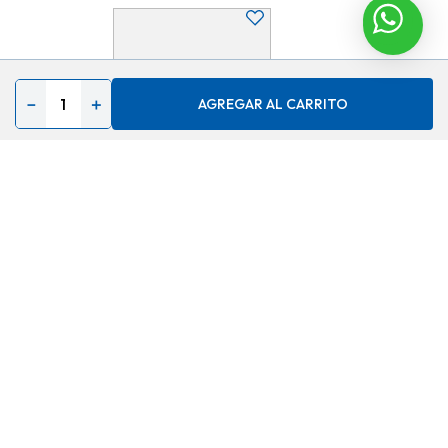
－
＋
AGREGAR AL CARRITO
Individual Navideño,
Poliéster, Aes-Xix00756
$
10,58
30 %
$
7,41
AGREGAR
Contáctenos