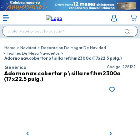
¡Hola! ¿Qué producto buscas?
Navidad
Decoracion De Hogar De Navidad
Textiles De Mesa Navideños
Adorno nav.cobertor p \ silla ref:hm2300a (17x22.5 pulg.)
:
228122
Genérico
Adorno nav.cobertor p \ silla ref:hm2300a
(17x22.5 pulg.)