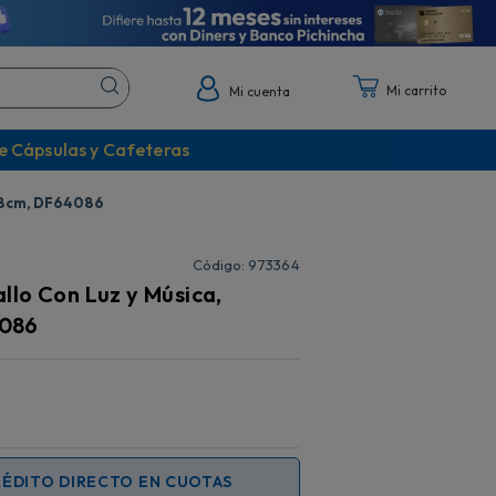
Mi cuenta
e Cápsulas y Cafeteras
58cm, DF64086
:
973364
lo Con Luz y Música,
086
RÉDITO DIRECTO EN CUOTAS