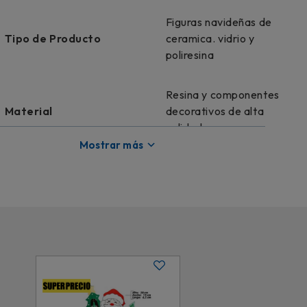
Figuras navideñas de
Tipo de Producto
ceramica. vidrio y
poliresina
Resina y componentes
Material
decorativos de alta
calidad
Mostrar más
Modelo
DF64086
Licencia
Genérico
Dimensiones
18 cm x 49 cm x 58 cm