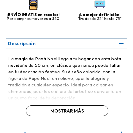
¡ENVÍO GRATIS en escolar!
¡La mejor definición!
Por compras mayores a $60
Tvs desde 32" hasta 75"
Descripción
La magia de Papá Noel llega a tu hogar con esta bota
navideña de 50 cm, un clásico que nunca puede faltar
en tu decoración festiva. Su diseño colorido, con la
figura de Papá Noel en relieve, aporta alegría y
tradición a cualquier espacio. Ideal para colgar en
chimeneas, puertas o al pie del árbol, se convierte en
un punto focal de tu decoración.
MOSTRAR MÁS
Fabricada con materiales resistentes, garantiza
durabilidad y permite su uso en múltiples temporadas.
Además, puede usarse como contenedor para
pequeños regalos y dulces, sorprendiendo a los más