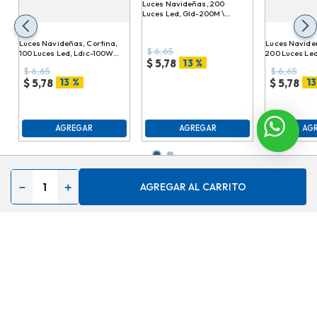
Luces Navideñas, 200
Luces Led, Gld-200M \
978270
Luces Navideñas, Cortina,
Luces Navideñ
$
6,65
100 Luces Led, Ldic-100Ww
200 Luces Led
13 %
$
5,78
\ 978300
978294
$
6,65
$
6,65
13 %
13
$
5,78
$
5,78
AGREGAR
AGREGAR
AG
－
＋
AGREGAR AL CARRITO
Contáctenos
Acerca de
Ayuda
Secciones especiales
Síguenos en