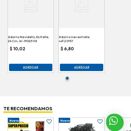
Adorno Navideño, Estrella,
Adorno nav.estrella
24 Cm, Al-91025 10l
ref:20157
$
10,02
$
6,80
AGREGAR
AGREGAR
TE RECOMENDAMOS
Nuevo
Nuevo
Nuevo