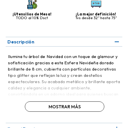
¡Utensilios de Mesa!
¡La mejor definición!
TODO al 10% Dsct
Tvs desde 32" hasta 75"
Descripción
Ilumina tu árbol de Navidad con un toque de glamour y
sofisticación gracias a esta Esfera Navideña dorado
brillante de 8 cm, cubierta con partículas decorativas
tipo glitter que reflejan la luz y crean destellos
espectaculares. Su acabado metálico y brillante aporta
calidez y elegancia a cualquier ambiente,
convirtiéndola en un adorno ideal para quienes buscan
una decoración festiva deslumbrante y llamativa.
MOSTRAR MÁS
Fabricada en plástico resistente y ligero, esta esfera
combina durabilidad con facilidad de manejo, siendo
perfecta para decorar sin preocupaciones. Su tamaño