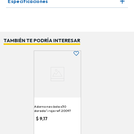
Especificaciones
de 8 cm permite ubicarla estratégicamente en el árbol,
guirnaldas o centros de mesa, mientras que el efecto
glitter añade un toque de lujo y sofisticación que realza
cada rincón durante la temporada navideña.
El modelo MC82-31129 es versátil y elegante, ideal
TAMBIÉN TE PODRÍA INTERESAR
para combinar con otros adornos metálicos, esferas
lisas o colores más suaves, logrando composiciones
armoniosas y llenas de brillo. Su acabado con partículas
decorativas garantiza que cada esfera capte la
atención y aporte un toque de magia festiva que
transformará tu decoración navideña.
Adorno nav.bola x30
dorada \ roja ref:20097
$
9,17