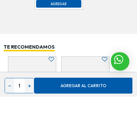
AGREGAR
TE RECOMENDAMOS
－
＋
AGREGAR AL CARRITO
Luces Navideñas, Cortina,
Luces Navideñas, 200
100 Luces Led, Ldic-100Ww
Luces Led, Gld-200M \
\ 978300
978270
$
6,65
$
6,65